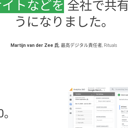
サイトなどを
全社で共有
うになりました。
Martijn van der Zee 氏
, 最高デジタル責任者, Rituals
0。