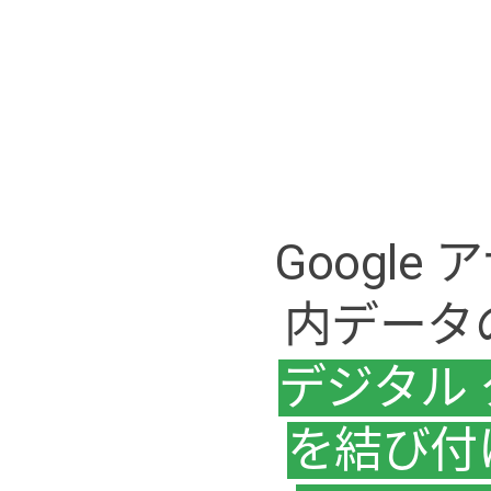
Google
内データ
デジタル
を結び付