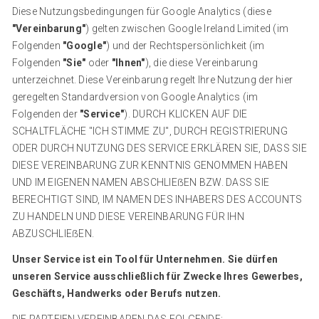
Diese Nutzungsbedingungen für Google Analytics (diese
"Vereinbarung"
) gelten zwischen Google Ireland Limited (im
Folgenden
"Google"
) und der Rechtspersönlichkeit (im
Folgenden
"Sie"
oder
"Ihnen"
), die diese Vereinbarung
unterzeichnet. Diese Vereinbarung regelt Ihre Nutzung der hier
geregelten Standardversion von Google Analytics (im
Folgenden der
"Service"
). DURCH KLICKEN AUF DIE
SCHALTFLÄCHE "ICH STIMME ZU", DURCH REGISTRIERUNG
ODER DURCH NUTZUNG DES SERVICE ERKLÄREN SIE, DASS SIE
DIESE VEREINBARUNG ZUR KENNTNIS GENOMMEN HABEN
UND IM EIGENEN NAMEN ABSCHLIEẞEN BZW. DASS SIE
BERECHTIGT SIND, IM NAMEN DES INHABERS DES ACCOUNTS
ZU HANDELN UND DIESE VEREINBARUNG FÜR IHN
ABZUSCHLIEẞEN.
Unser Service ist ein Tool für Unternehmen. Sie dürfen
unseren Service ausschließlich für Zwecke Ihres Gewerbes,
Geschäfts, Handwerks oder Berufs nutzen.