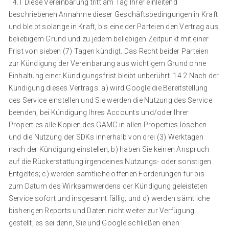
14.1 Diese Vereinbarung tritt am Tag Ihrer einleitend
beschriebenen Annahme dieser Geschäftsbedingungen in Kraft
und bleibt solange in Kraft, bis eine der Parteien den Vertrag aus
beliebigem Grund und zu jedem beliebigen Zeitpunkt mit einer
Frist von sieben (7) Tagen kündigt. Das Recht beider Parteien
zur Kündigung der Vereinbarung aus wichtigem Grund ohne
Einhaltung einer Kündigungsfrist bleibt unberührt. 14.2 Nach der
Kündigung dieses Vertrags: a) wird Google die Bereitstellung
des Service einstellen und Sie werden die Nutzung des Service
beenden, bei Kündigung Ihres Accounts und/oder Ihrer
Properties alle Kopien des GAMC in allen Properties löschen
und die Nutzung der SDKs innerhalb von drei (3) Werktagen
nach der Kündigung einstellen; b) haben Sie keinen Anspruch
auf die Rückerstattung irgendeines Nutzungs- oder sonstigen
Entgeltes; c) werden sämtliche offenen Forderungen für bis
zum Datum des Wirksamwerdens der Kündigung geleisteten
Service sofort und insgesamt fällig; und d) werden sämtliche
bisherigen Reports und Daten nicht weiter zur Verfügung
gestellt, es sei denn, Sie und Google schließen einen